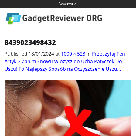
Skip
Advertorial
to
content
8439023498432
Published
18/01/2024
at
1000 × 523
in
Przeczytaj Ten
Artykuł Zanim Znowu Włożysz do Ucha Patyczek Do
Uszu! To Najlepszy Sposób na Oczyszczenie Uszu…