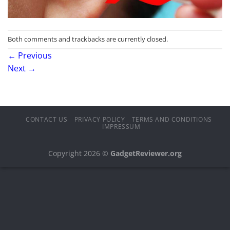
Both comments and trackbacks are currently closed.
←
Previous
Next
→
CONTACT US
PRIVACY POLICY
TERMS AND CONDITIONS
IMPRESSUM
Copyright 2026 ©
GadgetReviewer.org