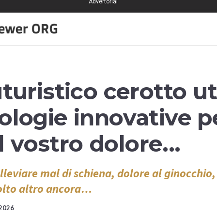
Advertorial
uristico cerotto ut
logie innovative p
il vostro dolore...
lleviare mal di schiena, dolore al ginocchio, 
olto altro ancora…
2026