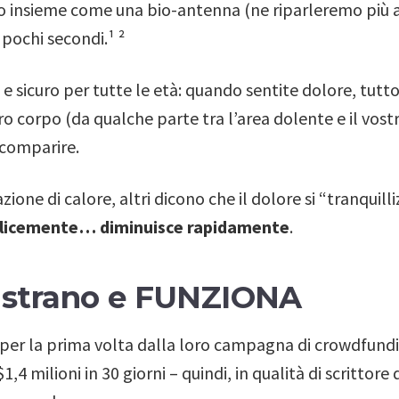
insieme come una bio-antenna (ne riparleremo più ava
pochi secondi.¹ ²
le e sicuro per tutte le età: quando sentite dolore, tutt
ro corpo (da qualche parte tra l’area dolente e il vostr
 scomparire.
zione di calore, altri dicono che il dolore si “tranquil
plicemente… diminuisce rapidamente
.
 è strano e FUNZIONA
o per la prima volta dalla loro campagna di crowdfund
1,4 milioni in 30 giorni – quindi, in qualità di scrittore