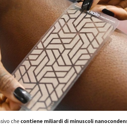
asivo che
contiene miliardi di minuscoli nanoconden