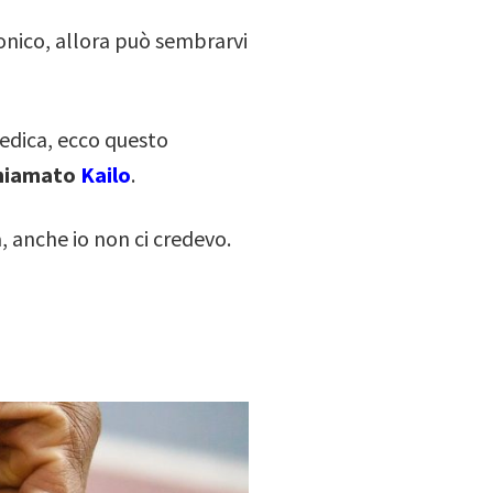
ronico, allora può sembrarvi
medica, ecco questo
hiamato
Kailo
.
 anche io non ci credevo.